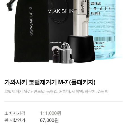
가와사키 코털제거기 M-7 (풀패키지)
코털제거기 M-7 + 면도날, 돔형캡, 거치대, 세척액, 파우치, 쇼핑백
111,000
원
소비자가격
67,000
원
판매할인가