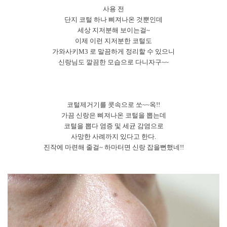
사용 전
단지 코털 하나 삐져나온 것뿐인데
세상 지저분해 보이는걸~
이제 이런 지저분한 코털도
가와사키M3 로 말끔하게 정리할 수 있으니
신랑님도 깔끔한 모습으로 다니자구~~
코털제거기를 콧속으로 쏘~~옥!!
가끔 신랑은 삐져나온 코털을 뽑는데
코털을 뽑다 염증 및 세균 감염으로
사망한 사례까지 있다고 한다.
진작에 마련해 줄걸~ 하마터면 신랑 잡을뻔했네!!