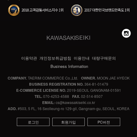
이용약관
개인정보취급방침
이용안내
대량구매문의
Business Information
COMPANY.
TAERIM COMMERCE Co.,Ltd.
OWNER.
MOON JAE HYEOK
BUSINESS REGISTRATION NO.
364-81-01479
E-COMMERCE LICENSE NO.
2019-SEOUL GANGNAM-01591
TEL.
070-4253-4588
FAX.
02-514-8507
EMAIL:
cs@kawasakiseiki.co.kr
ADD.
#503, 5 FL, 16 Seolleung-ro 129-gil, Gangnam-gu, SEOUL, KOREA
로그인
회원가입
PC버전