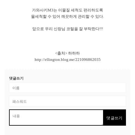
가와사키M3는 이물질 세척도 편리하도록
물세척할 수 있어 깨끗하게 관리할 수 있다.
앞으로 우리 신랑님 코털을 잘 부탁한다!!!
<출처> 하하하
http://ellington.blog.me/221096862035
댓글쓰기
댓글쓰기