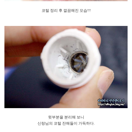
코털 정리 후 깔끔해진 모습!!!
윗부분을 분리해 보니
신랑님의 코털 잔해들이 가득하다.